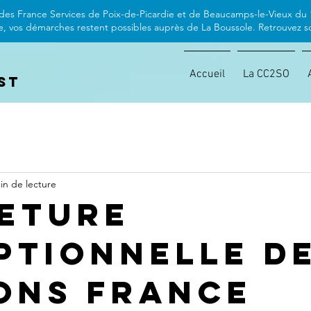
des France Services de Poix-de-Picardie et de Beaucamps-le-Vieux du 1
, vos démarches restent possibles auprès de La Boussole. Retrouvez son
Accueil
La CC2SO
st
in de lecture
eture
ptionnelle d
ons France