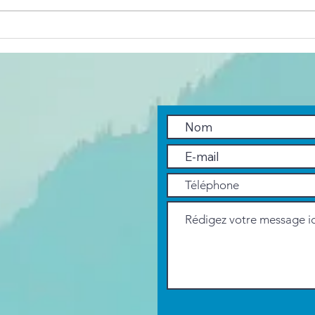
À la rencontre
Cl
de nos
pr
producteurs
le
en Somme Sud-
Ouest