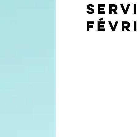
Serv
févr