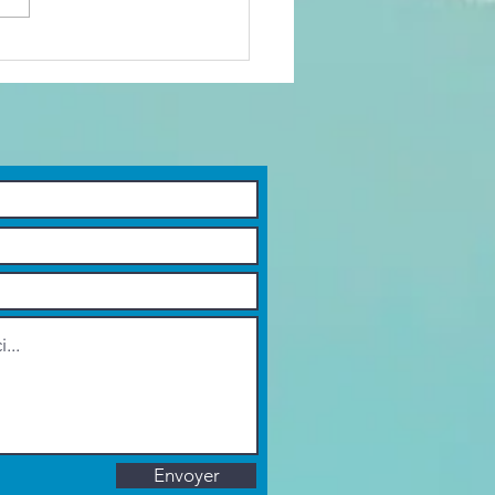
ap de fin… ou
esque pour
s ACM !
Envoyer