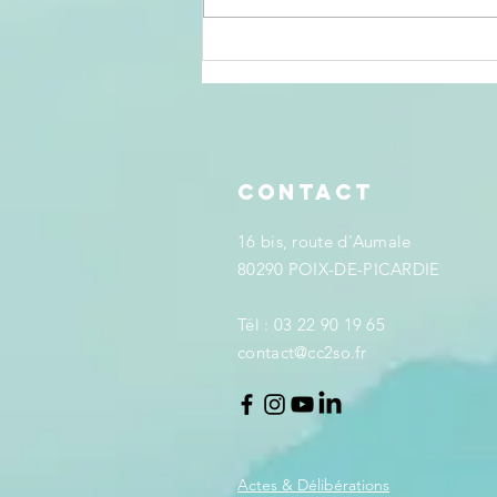
Pass Jeunes
2026-2027 : les
demandes sont
toujours
ouvertes !
Contact
16 bis, route d'Aumale
80290 POIX-DE-PICARDIE
Tél : 03 22 90 19 65
​contact@cc2so
.fr
Actes & Délibérations