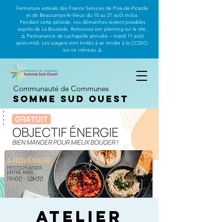
Fermeture estivale des France Services de Poix-de-Picardie
et de Beaucamps-le-Vieux du 10 au 21 août inclus.
Pendant cette période, vos démarches restent possibles
auprès de La Boussole. Retrouvez son planning sur le site.
⚠️ Permanence de Lachapelle annulée – mardi 11 août
après-midi. Les usagers sont invités à se rendre à la CC2SO,
sur ce créneau.⚠️
Communauté de Communes
Somme Sud Ouest
Atelier