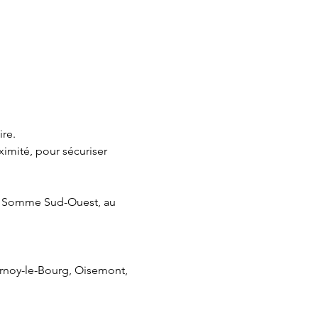
re.
imité, pour sécuriser 
s Somme Sud-Ouest, au 
rnoy-le-Bourg, Oisemont, 