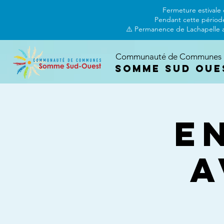
Fermeture estivale 
Pendant cette période
⚠️ Permanence de Lachapelle an
Communauté de Communes
Somme Sud Oue
E
a