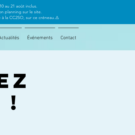
0 au 21 août inclus.
 planning sur le site.
e à la CC2SO, sur ce créneau.⚠️
Actualités
Événements
Contact
ez
 !