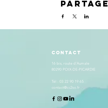
Partag
Contact
16 bis, route d'Aumale
80290 POIX-DE-PICARDIE
Tél : 03 22 90 19 65
​contact@cc2so
.fr