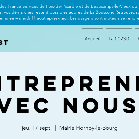
des France Services de Poix-de-Picardie et de Beaucamps-le-Vieux du 1
, vos démarches restent possibles auprès de La Boussole. Retrouvez son
nulée – mardi 11 août après-midi. Les usagers sont invités à se rendr
Accueil
La CC2SO
st
ntrepren
vec nous
jeu. 17 sept.
  |  
Mairie Hornoy-le-Bourg