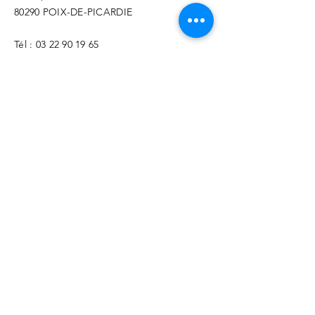
80290 POIX-DE-PICARDIE
Tél :
03 22 90 19 65
​contact@cc2so
.fr