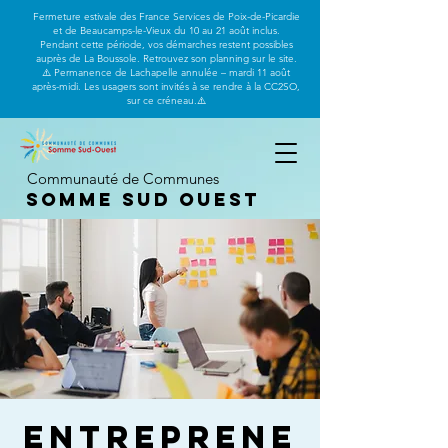
Fermeture estivale des France Services de Poix-de-Picardie
et de Beaucamps-le-Vieux du 10 au 21 août inclus.
Pendant cette période, vos démarches restent possibles
auprès de La Boussole. Retrouvez son planning sur le site.
⚠️ Permanence de Lachapelle annulée – mardi 11 août
après-midi. Les usagers sont invités à se rendre à la CC2SO,
sur ce créneau.⚠️
Communauté de Communes
Somme Sud Ouest
Entreprene