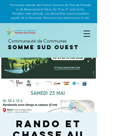
Fermeture estivale des France Services de Poix-de-Picardie
et de Beaucamps-le-Vieux du 10 au 21 août inclus.
Pendant cette période, vos démarches restent possibles
auprès de La Boussole. Retrouvez son planning sur le site.
Communauté de Communes
Somme Sud Ouest
Rando et
chasse au