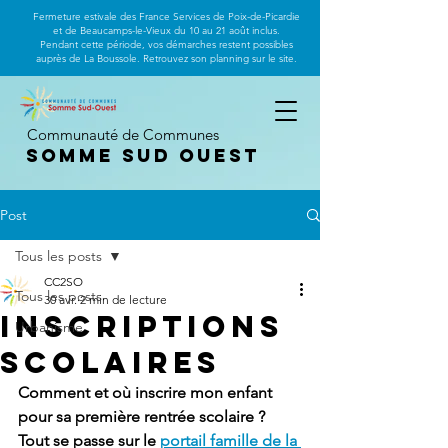
Fermeture estivale des France Services de Poix-de-Picardie
et de Beaucamps-le-Vieux du 10 au 21 août inclus.
Pendant cette période, vos démarches restent possibles
auprès de La Boussole. Retrouvez son planning sur le site.
Communauté de Communes
Somme Sud Ouest
Post
Tous les posts
CC2SO
Tous les posts
30 avr.
2 min de lecture
Inscriptions
Urbanisme
scolaires
Comment et où inscrire mon enfant 
pour sa première rentrée scolaire ? 
Tout se passe sur le 
portail famille de la 